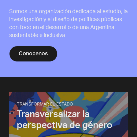
Somos una organización dedicada al estudio, la
investigación y el diseño de políticas públicas
con foco en el desarrollo de una Argentina
sustentable e inclusiva
Conocenos
TRANSFORMAR EL ESTADO
Transversalizar la
perspectiva de género